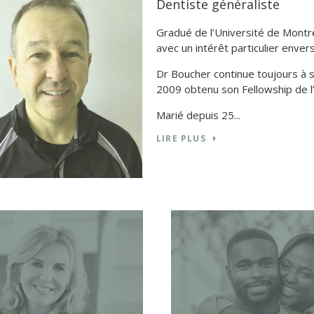
Dentiste généraliste
Originaire de Balmoral au Nouve
médecine dentaire en 1998, à l’U
Québec, puis s’est établie à Die
partenaires, le centre dentaire B
LIRE PLUS