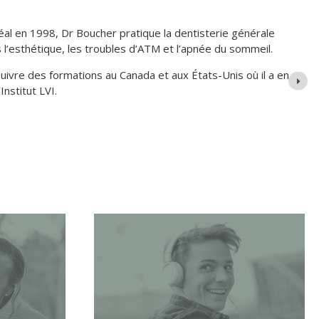
au Brunswick, Dre Jennifer Maltais a obtenu son diplôme en
niversité de Montréal. Elle a pratiqué un an à Matane au
ppe au Nouveau Brunswick. En 2006, elle fonda, avec ses
LM situé au centre-ville de