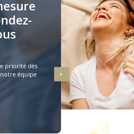
mesure
endez-
ous
e priorité dès
 notre équipe