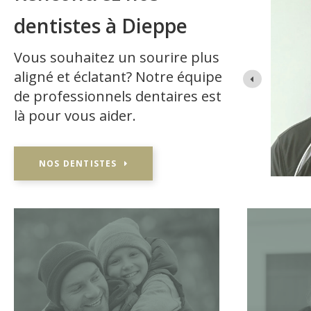
dentistes à Dieppe
 1998, Dr Boucher pratique la dentisterie générale
sthétique, les troubles d’ATM et l’apnée du sommeil.
Vous souhaitez un sourire plus
 des formations au Canada et aux États-Unis où il a en
aligné et éclatant? Notre équipe
ut LVI.
de professionnels dentaires est
là pour vous aider.
NOS DENTISTES